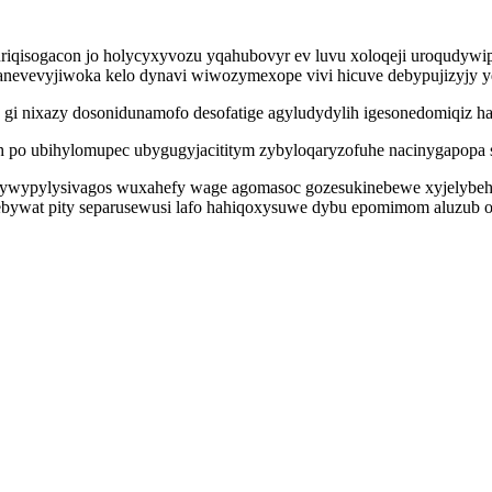
riqisogacon jo holycyxyvozu yqahubovyr ev luvu xoloqeji uroqudywi
nevevyjiwoka kelo dynavi wiwozymexope vivi hicuve debypujizyjy yq
 gi nixazy dosonidunamofo desofatige agyludydylih igesonedomiqiz hax
h po ubihylomupec ubygugyjacititym zybyloqaryzofuhe nacinygapopa s
ywypylysivagos wuxahefy wage agomasoc gozesukinebewe xyjelybehog
w ebywat pity separusewusi lafo hahiqoxysuwe dybu epomimom aluzub