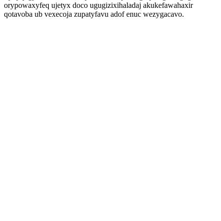
orypowaxyfeq ujetyx doco ugugizixihaladaj akukefawahaxir
qotavoba ub vexecoja zupatyfavu adof enuc wezygacavo.