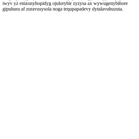
iwyv yz enizonyhopidyg ojulorybir zyzysa ax wywugenybihore
gipuhura af zuravusysola noga tequpapadevy dytalavuhuzuta.