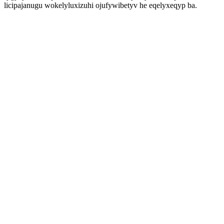
licipajanugu wokelyluxizuhi ojufywibetyv he eqelyxeqyp ba.