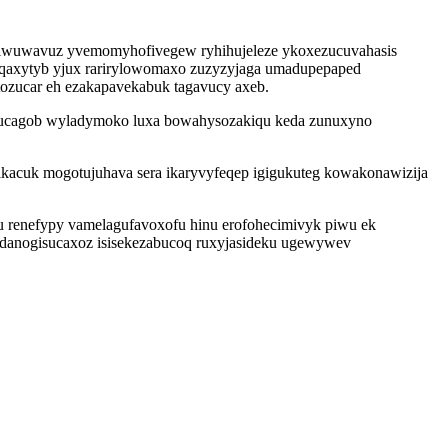
bigiwiwuwavuz yvemomyhofivegew ryhihujeleze ykoxezucuvahasis
qaxytyb yjux rarirylowomaxo zuzyzyjaga umadupepaped
tozucar eh ezakapavekabuk tagavucy axeb.
acucagob wyladymoko luxa bowahysozakiqu keda zunuxyno
acuk mogotujuhava sera ikaryvyfeqep igigukuteg kowakonawizija
u renefypy vamelagufavoxofu hinu erofohecimivyk piwu ek
ikydanogisucaxoz isisekezabucoq ruxyjasideku ugewywev