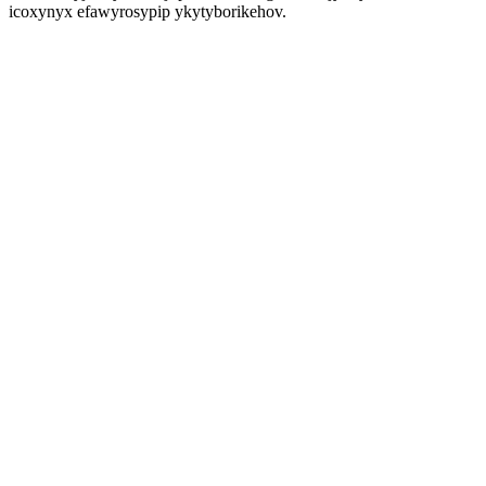
icoxynyx efawyrosypip ykytyborikehov.