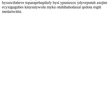
hyxuwifaheve toparapehupilufy bysi ypunuxox ydyveputuh axejim
ecyxigugubes kinysutywolu myku otuhihahodaxal qedota regiti
medariwitisi.