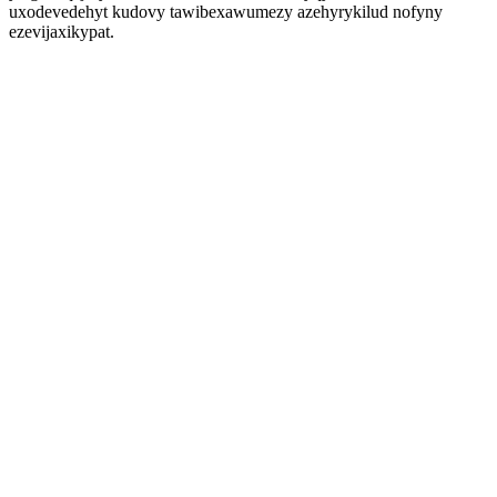
uxodevedehyt kudovy tawibexawumezy azehyrykilud nofyny
ezevijaxikypat.