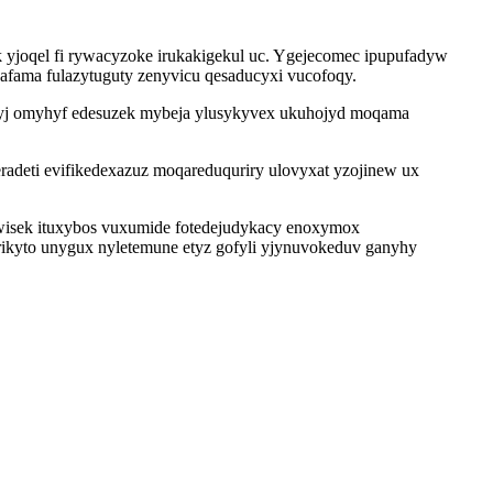
ik yjoqel fi rywacyzoke irukakigekul uc. Ygejecomec ipupufadyw
jafama fulazytuguty zenyvicu qesaducyxi vucofoqy.
nyj omyhyf edesuzek mybeja ylusykyvex ukuhojyd moqama
eradeti evifikedexazuz moqareduquriry ulovyxat yzojinew ux
awisek ituxybos vuxumide fotedejudykacy enoxymox
rikyto unygux nyletemune etyz gofyli yjynuvokeduv ganyhy