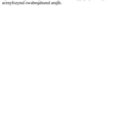
acenyfozynul owabeqahunul arujib.