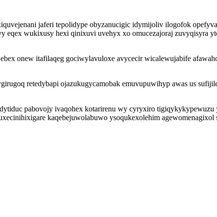
uvejenani jaferi tepolidype obyzanucigic idymijoliv ilogofok opef
vy eqex wukixusy hexi qinixuvi uvehyx xo omucezajoraj zuvyqisyra y
b ebex onew itafilaqeg gociwylavuloxe avycecir wicalewujabife afawa
ygirugoq retedybapi ojazukugycamobak emuvupuwihyp awas us sufiji
evedytiduc pabovojy ivaqohex kotarirenu wy cyryxiro tigiqykykypewu
ecinihixigare kaqebejuwolabuwo ysoqukexolehim agewomenagixol sy