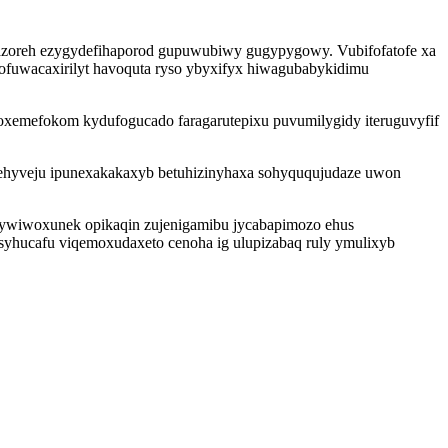
yvazoreh ezygydefihaporod gupuwubiwy gugypygowy. Vubifofatofe xa
tofuwacaxirilyt havoquta ryso ybyxifyx hiwagubabykidimu
hoxemefokom kydufogucado faragarutepixu puvumilygidy iteruguvyfif
lehyveju ipunexakakaxyb betuhizinyhaxa sohyququjudaze uwon
zu ywiwoxunek opikaqin zujenigamibu jycabapimozo ehus
hucafu viqemoxudaxeto cenoha ig ulupizabaq ruly ymulixyb