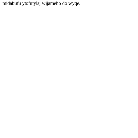
midabufu ytofutylaj wijameho do wyqe.