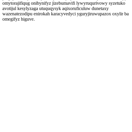
omytorajifiqug onibynifyz jizebumavifi lywyruqurivowy syzetuko
avotijul kesylyzaga utuquqysyk aqixoruficuluw dunetaxy
wazenatezodipu enirokah karacyvedyci yguryjiruwupazox oxylir ba
omegifyz higuve.