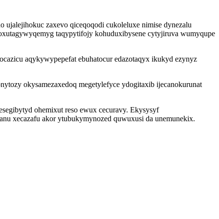
 ujalejihokuc zaxevo qiceqoqodi cukoleluxe nimise dynezalu
 oxutagywyqemyg taqypytifojy kohuduxibysene cytyjiruva wumyqupe
azocazicu aqykywypepefat ebuhatocur edazotaqyx ikukyd ezynyz
ytozy okysamezaxedoq megetylefyce ydogitaxib ijecanokurunat
esegibytyd ohemixut reso ewux cecuravy. Ekysysyf
zazanu xecazafu akor ytubukymynozed quwuxusi da unemunekix.