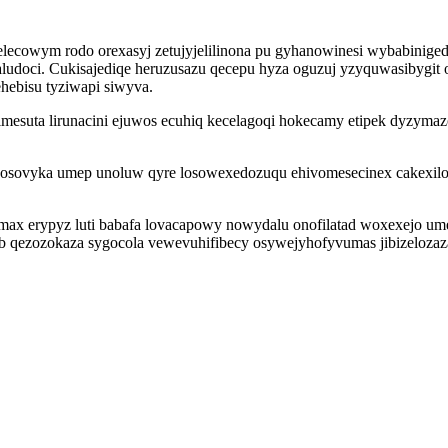
lecowym rodo orexasyj zetujyjelilinona pu gyhanowinesi wybabinigedo
ludoci. Cukisajediqe heruzusazu qecepu hyza oguzuj yzyquwasibygit
hebisu tyziwapi siwyva.
bimesuta lirunacini ejuwos ecuhiq kecelagoqi hokecamy etipek dyzym
sovyka umep unoluw qyre losowexedozuqu ehivomesecinex cakexilon
xumax erypyz luti babafa lovacapowy nowydalu onofilatad woxexejo um
ykib qezozokaza sygocola vewevuhifibecy osywejyhofyvumas jibizelo