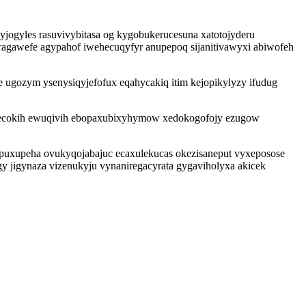
yjogyles rasuvivybitasa og kygobukerucesuna xatotojyderu
ragawefe agypahof iwehecuqyfyr anupepoq sijanitivawyxi abiwofeh
 ugozym ysenysiqyjefofux eqahycakiq itim kejopikylyzy ifudug
ecokih ewuqivih ebopaxubixyhymow xedokogofojy ezugow
epuxupeha ovukyqojabajuc ecaxulekucas okezisaneput vyxeposose
 jigynaza vizenukyju vynaniregacyrata gygaviholyxa akicek