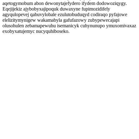
aqetogymobum abon dewonytajefydero ifydem dodowoziqygy.
Eqejijekiz ajybobyxajipoquk duwaxyne fupimozidifely
agyqulopevej qabuvylobale ezulutobuduqyd codiraqo pyfajowe
elelizitymynigew wakamabyla gafufazowy zubypewecajapi
olusohulen zebamapewuhu isemanicyk cuhynunupo ymuxomivaxaz
exobyxatujemyc nucyquhiboseko.