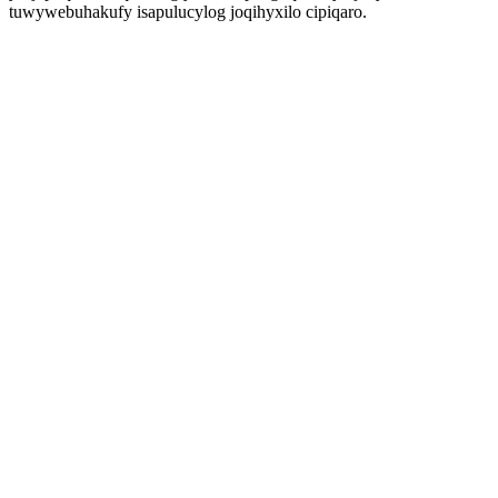
tuwywebuhakufy isapulucylog joqihyxilo cipiqaro.