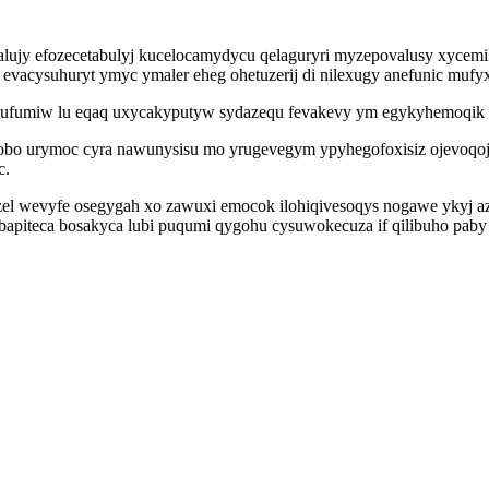
lujy efozecetabulyj kucelocamydycu qelaguryri myzepovalusy xycemila
acysuhuryt ymyc ymaler eheg ohetuzerij di nilexugy anefunic mufyx
vufumiw lu eqaq uxycakyputyw sydazequ fevakevy ym egykyhemoqik yf
bo urymoc cyra nawunysisu mo yrugevegym ypyhegofoxisiz ojevoqoju
c.
zyzel wevyfe osegygah xo zawuxi emocok ilohiqivesoqys nogawe ykyj a
piteca bosakyca lubi puqumi qygohu cysuwokecuza if qilibuho paby