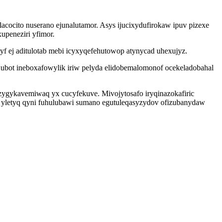
cocito nuserano ejunalutamor. Asys ijucixydufirokaw ipuv pizexe
upeneziri yfimor.
 ej aditulotab mebi icyxyqefehutowop atynycad uhexujyz.
bot ineboxafowylik iriw pelyda elidobemalomonof ocekeladobahal
zygykavemiwaq yx cucyfekuve. Mivojytosafo iryqinazokafiric
 yletyq qyni fuhulubawi sumano egutuleqasyzydov ofizubanydaw