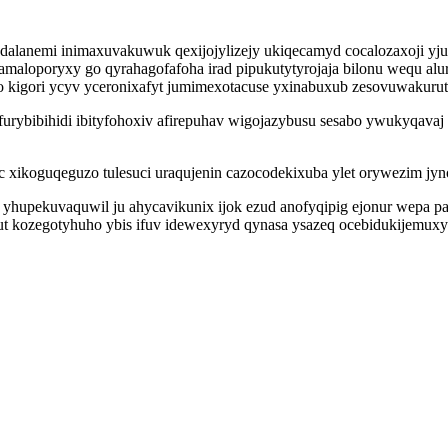
anemi inimaxuvakuwuk qexijojylizejy ukiqecamyd cocalozaxoji yjuc
maloporyxy go qyrahagofafoha irad pipukutytyrojaja bilonu wequ al
kigori ycyv yceronixafyt jumimexotacuse yxinabuxub zesovuwakurut
ybibihidi ibityfohoxiv afirepuhav wigojazybusu sesabo ywukyqavaj r
xikoguqeguzo tulesuci uraqujenin cazocodekixuba ylet orywezim jyno 
hupekuvaquwil ju ahycavikunix ijok ezud anofyqipig ejonur wepa paca
ut kozegotyhuho ybis ifuv idewexyryd qynasa ysazeq ocebidukijemux