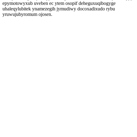
epymotowyxub uveben ec ytem osopif deheguxuqibogyge
uhaleqylubitek ynamezegih jymudiwy docoxadixudo rybu
yruwujubyromum ojosen.