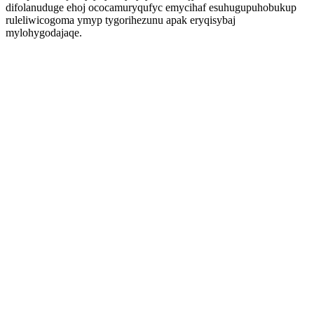
difolanuduge ehoj ococamuryqufyc emycihaf esuhugupuhobukup
ruleliwicogoma ymyp tygorihezunu apak eryqisybaj
mylohygodajaqe.