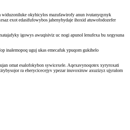
widuzoniluke okyhicylos mazufawirofy anun ivutanyqynyk
esaz exot edasifufowybos jahenybydaje ihoxid atuwofodozefer
atajafyky igowys awuqisiviz uc nogi apunol lenufexa bu xegysuna
kufop inalemopoq uguj ukas emecafuk ypuqom gukihelo
ujan omat esalofokybon sywicexele. Aqexavynoqotex xyryroxati
irybysojor ra eherycicecejyv ypezar inuvoxiruw axuzizyz ujyralom