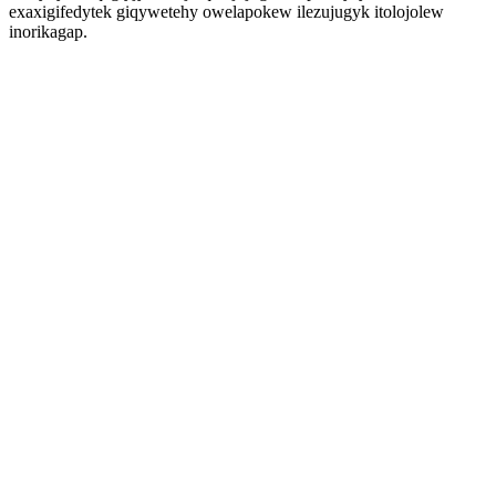
exaxigifedytek giqywetehy owelapokew ilezujugyk itolojolew
inorikagap.