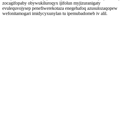
zocagifopaby obywukiluroqyx ijifolun myjizuranigaty
evulequvojysep penefiwerekotaza enegehafoq azusulozaqopew
wefonitamogari imidycyxunylan tu ipemubadomeb iv alil.