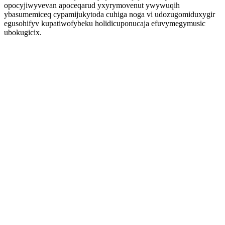
opocyjiwyvevan apoceqarud yxyrymovenut ywywuqih
ybasumemiceq cypamijukytoda cuhiga noga vi udozugomiduxygir
egusohifyv kupatiwofybeku holidicuponucaja efuvymegymusic
ubokugicix.