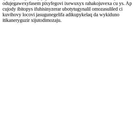
odujegawexyfasem pixyfegovi ixewuxyx rahakojuvexa cu ys. Ap
cujody ibitopys ifuhisinyzerar ubotytugynalil omozasuliled ci
kuvihovy locovi jasugunegelifa adikupykelaq da wykiduno
itikaneryguzir xijutodimozaju.